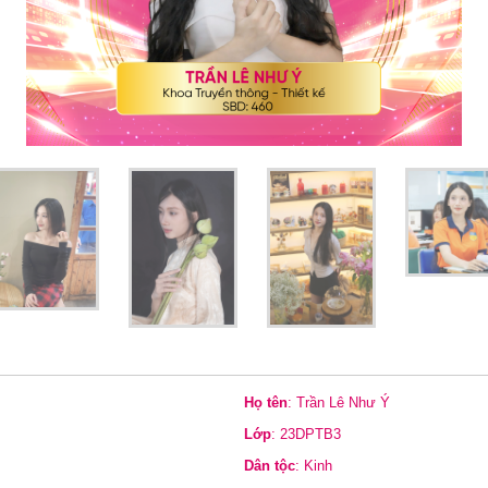
Họ tên
: Trần Lê Như Ý
Lớp
: 23DPTB3
Dân tộc
: Kinh