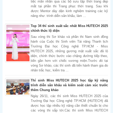
tiệc mãn nhãn qua các bộ sưu tập thời trang đẹp
mắt tại phần thi Trang phục thời trang. Sau khi
được Mentor dày dặn kinh nghiệm training các kỹ
năng như: trình diễn sân khấu, làm ...
Top 34 thí sinh xuất sắc nhất Miss HUTECH 2025
chính thức lộ diện
Sau vòng thi Sơ khảo và phần thi Nam sinh đồng
hành của Cuộc thi Sinh viên Tài năng Thanh lịch
Trường Đại học Công nghệ TP.HCM - Miss
HUTECH 2025, những gương mặt xuất sắc đã lộ
diện, chính thức bước vào chặng đường tiếp theo,
tiến gần hơn với chiếc vương miện.Trước đó tại
vòng Sơ khảo, các thí sinh đã tiến hành tham gia đo
nhân trắc học, kiểm tra ...
Thí sinh Miss HUTECH 2025 học tập kỹ năng
trình diễn sân khấu và kiểm soát cảm xúc trước
thềm Chung khảo
Ngày 26/11, các thí sinh Miss HUTECH 2025 của
Trường Đại học Công nghệ TP.HCM (HUTECH) đã
được học tập nhiều kỹ năng cần thiết chuẩn bị cho
các vòng thi sắp tới.Các thí sinh Miss HUTECH