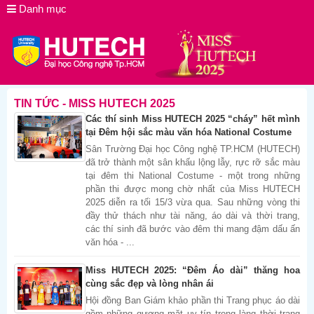
Danh mục
TIN TỨC - MISS HUTECH 2025
Các thí sinh Miss HUTECH 2025 “cháy” hết mình
tại Đêm hội sắc màu văn hóa National Costume
Sân Trường Đại học Công nghệ TP.HCM (HUTECH)
đã trở thành một sân khấu lộng lẫy, rực rỡ sắc màu
tại đêm thi National Costume - một trong những
phần thi được mong chờ nhất của Miss HUTECH
2025 diễn ra tối 15/3 vừa qua. Sau những vòng thi
đầy thử thách như tài năng, áo dài và thời trang,
các thí sinh đã bước vào đêm thi mang đậm dấu ấn
văn hóa - ...
Miss HUTECH 2025: “Đêm Áo dài” thăng hoa
cùng sắc đẹp và lòng nhân ái
Hội đồng Ban Giám khảo phần thi Trang phục áo dài
gồm những gương mặt uy tín trong làng thời trang