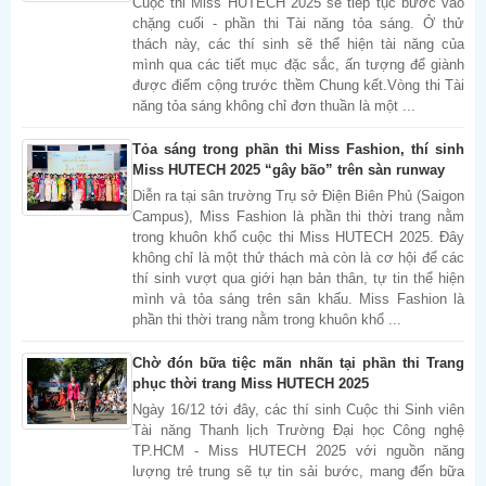
Cuộc thi Miss HUTECH 2025 sẽ tiếp tục bước vào
chặng cuối - phần thi Tài năng tỏa sáng. Ở thử
thách này, các thí sinh sẽ thể hiện tài năng của
mình qua các tiết mục đặc sắc, ấn tượng để giành
được điểm cộng trước thềm Chung kết.Vòng thi Tài
năng tỏa sáng không chỉ đơn thuần là một ...
Tỏa sáng trong phần thi Miss Fashion, thí sinh
Miss HUTECH 2025 “gây bão” trên sàn runway
Diễn ra tại sân trường Trụ sở Điện Biên Phủ (Saigon
Campus), Miss Fashion là phần thi thời trang nằm
trong khuôn khổ cuộc thi Miss HUTECH 2025. Đây
không chỉ là một thử thách mà còn là cơ hội để các
thí sinh vượt qua giới hạn bản thân, tự tin thể hiện
mình và tỏa sáng trên sân khấu. Miss Fashion là
phần thi thời trang nằm trong khuôn khổ ...
Chờ đón bữa tiệc mãn nhãn tại phần thi Trang
phục thời trang Miss HUTECH 2025
Ngày 16/12 tới đây, các thí sinh Cuộc thi Sinh viên
Tài năng Thanh lịch Trường Đại học Công nghệ
TP.HCM - Miss HUTECH 2025 với nguồn năng
lượng trẻ trung sẽ tự tin sải bước, mang đến bữa