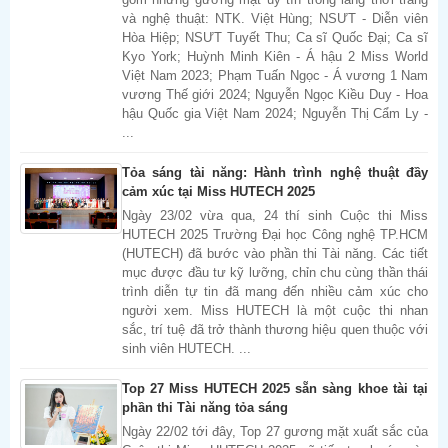
và nghệ thuật: NTK. Việt Hùng; NSƯT - Diễn viên
Hòa Hiệp; NSƯT Tuyết Thu; Ca sĩ Quốc Đại; Ca sĩ
Kyo York; Huỳnh Minh Kiên - Á hậu 2 Miss World
Việt Nam 2023; Phạm Tuấn Ngọc - Á vương 1 Nam
vương Thế giới 2024; Nguyễn Ngọc Kiều Duy - Hoa
hậu Quốc gia Việt Nam 2024; Nguyễn Thị Cẩm Ly -
...
Tỏa sáng tài năng: Hành trình nghệ thuật đầy
cảm xúc tại Miss HUTECH 2025
Ngày 23/02 vừa qua, 24 thí sinh Cuộc thi Miss
HUTECH 2025 Trường Đại học Công nghệ TP.HCM
(HUTECH) đã bước vào phần thi Tài năng. Các tiết
mục được đầu tư kỹ lưỡng, chỉn chu cùng thần thái
trình diễn tự tin đã mang đến nhiều cảm xúc cho
người xem. Miss HUTECH là một cuộc thi nhan
sắc, trí tuệ đã trở thành thương hiệu quen thuộc với
sinh viên HUTECH. ...
Top 27 Miss HUTECH 2025 sẵn sàng khoe tài tại
phần thi Tài năng tỏa sáng
Ngày 22/02 tới đây, Top 27 gương mặt xuất sắc của