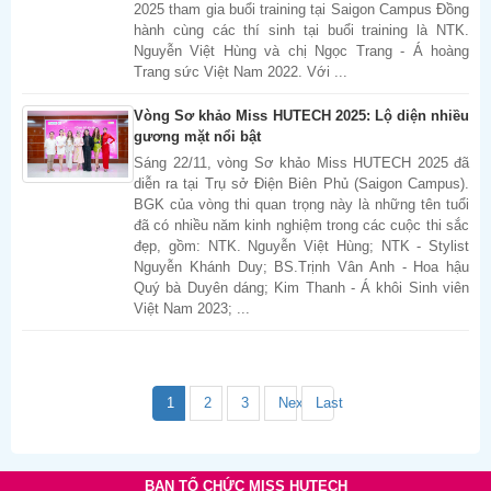
2025 tham gia buổi training tại Saigon Campus Đồng
hành cùng các thí sinh tại buổi training là NTK.
Nguyễn Việt Hùng và chị Ngọc Trang - Á hoàng
Trang sức Việt Nam 2022. Với ...
Vòng Sơ khảo Miss HUTECH 2025: Lộ diện nhiều
gương mặt nổi bật
Sáng 22/11, vòng Sơ khảo Miss HUTECH 2025 đã
diễn ra tại Trụ sở Điện Biên Phủ (Saigon Campus).
BGK của vòng thi quan trọng này là những tên tuổi
đã có nhiều năm kinh nghiệm trong các cuộc thi sắc
đẹp, gồm: NTK. Nguyễn Việt Hùng; NTK - Stylist
Nguyễn Khánh Duy; BS.Trịnh Vân Anh - Hoa hậu
Quý bà Duyên dáng; Kim Thanh - Á khôi Sinh viên
Việt Nam 2023; ...
1
2
3
Next
Last
BAN TỔ CHỨC MISS HUTECH