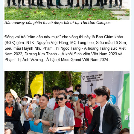
Sàn runway của phần thi sẽ được bài trí tại Thu Duc Campus
Đóng vai trò “cầm cân nảy mực” cho vòng thi này là Ban Giám khảo
(BGK) gồm: NTK. Nguyễn Việt Hùng, MC Tùng Leo, Siêu mẫu Lê Sim,
Siêu mẫu Huỳnh Nhi, Phạm Thị Ngọc Trang - Á hoàng Trang sức Việt
Nam 2022, Dương Kim Thanh - Á khôi Sinh viên Việt Nam 2023 và
Phạm Thị Ánh Vương - Á hậu 4 Miss Grand Việt Nam 2024.