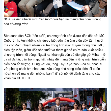
BGK và dàn khách mời "tên tuổi" hứa hẹn sẽ mang đến nhiều thú vị
cho chương trình
Bên cạnh dàn BGK “tên tuổi”, chương trình còn được dẫn dắt bởi MC
Quốc Bình. Anh không chỉ được biết đến là giảng viên đầy tâm huyết
mà còn đảm nhiệm nhiều vai trò trong lĩnh vực truyền thông như: MC,
biên tập viên, giám đốc sản xuất và tham gia tổ chức sản xuất nhiều
chương trình nổi tiếng. Ngoài ra, khán giả còn có dịp gặp gỡ Miha - nữ
ca sĩ đa tài, cân trọn rap, hát, nhảy để mang đến những màn trình diễn
biến hóa ấn tượng. Cùng với đó, “ông Tây” Kyo York - ca sĩ, nhạc sĩ
với phong cách âm nhạc độc đáo cùng khả năng biểu diễn lôi cuốn,
hứa hẹn sẽ mang đến những bản “hit” sôi nổi để dành tặng cho các
khán giả HUTECH.