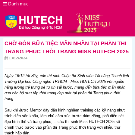
Danh mục
CHỜ ĐÓN BỮA TIỆC MÃN NHÃN TẠI PHẦN THI
TRANG PHỤC THỜI TRANG MISS HUTECH 2025
13/12/2024
Ngày 16/12 tới đây, các thí sinh Cuộc thi Sinh viên Tài năng Thanh lịch
Trường Đại học Công nghệ TP.HCM - Miss HUTECH 2025 với nguồn
năng lượng trẻ trung sẽ tự tin sải bước, mang đến bữa tiệc mãn nhãn
qua các bộ sưu tập thời trang đẹp mắt tại phần thi Trang phục thời
trang.
Sau khi được Mentor dày dặn kinh nghiệm training các kỹ năng như:
trình diễn sân khấu, làm chủ cảm xúc trước đám đông, phô diễn nét
đẹp hình thể và trang phục,… các thí sinh Miss HUTECH 2025 sẽ
chính thức bước vào phần thi Trang phục thời trang với nhiều thử
thách hấp dẫn.