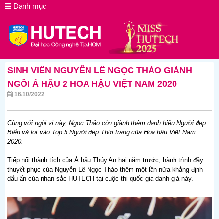
Danh mục
SINH VIÊN NGUYỄN LÊ NGỌC THẢO GIÀNH
NGÔI Á HẬU 2 HOA HẬU VIỆT NAM 2020
16/10/2022
Cùng với ngôi vị này, Ngọc Thảo còn giành thêm danh hiệu Người đẹp
Biển và lọt vào Top 5 Người đẹp Thời trang của Hoa hậu Việt Nam
2020.
Tiếp nối thành tích của Á hậu Thúy An hai năm trước, hành trình đầy
thuyết phục của Nguyễn Lê Ngọc Thảo thêm một lần nữa khẳng định
dấu ấn của nhan sắc HUTECH tại cuộc thi quốc gia danh giá này.